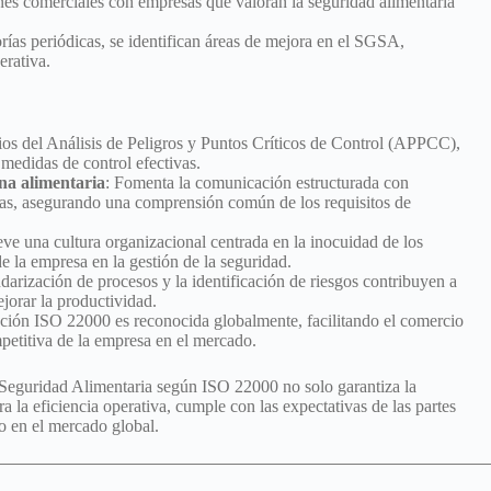
iones comerciales con empresas que valoran la seguridad alimentaria
orías periódicas, se identifican áreas de mejora en el SGSA,
erativa.
pios del Análisis de Peligros y Puntos Críticos de Control (APPCC),
r medidas de control efectivas.
ena alimentaria
: Fomenta la comunicación estructurada con
adas, asegurando una comprensión común de los requisitos de
ve una cultura organizacional centrada en la inocuidad de los
e la empresa en la gestión de la seguridad.
ndarización de procesos y la identificación de riesgos contribuyen a
jorar la productividad.
cación ISO 22000 es reconocida globalmente, facilitando el comercio
mpetitiva de la empresa en el mercado.
 Seguridad Alimentaria según ISO 22000 no solo garantiza la
 la eficiencia operativa, cumple con las expectativas de las partes
o en el mercado global.