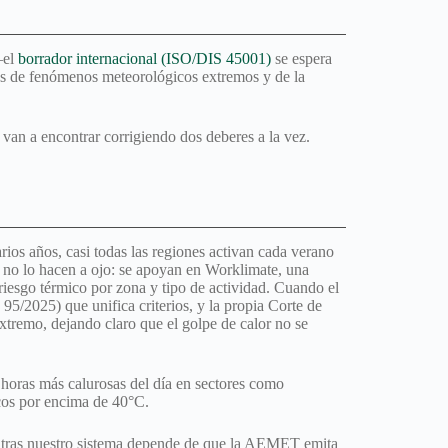
—el
borrador internacional (ISO/DIS 45001)
se espera
dos de fenómenos meteorológicos extremos y de la
 van a encontrar corrigiendo dos deberes a la vez.
ios años, casi todas las regiones activan cada verano
ero no lo hacen a ojo: se apoyan en Worklimate, una
 riesgo térmico por zona y tipo de actividad. Cuando el
5/2025) que unifica criterios, y la propia Corte de
xtremo, dejando claro que el golpe de calor no se
 horas más calurosas del día en sectores como
icos por encima de 40°C.
ientras nuestro sistema depende de que la AEMET emita