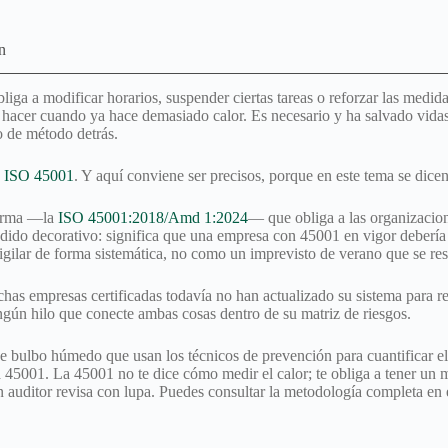
n
iga a modificar horarios, suspender ciertas tareas o reforzar las medid
acer cuando ya hace demasiado calor. Es necesario y ha salvado vidas.
po de método detrás.
n
ISO 45001
. Y aquí conviene ser precisos, porque en este tema se dic
norma —la
ISO 45001:2018/Amd 1:2024
— que obliga a las organizacion
adido decorativo: significa que una empresa con 45001 en vigor debería e
vigilar de forma sistemática, no como un imprevisto de verano que se r
 empresas certificadas todavía no han actualizado su sistema para refle
ngún hilo que conecte ambas cosas dentro de su matriz de riesgos.
bulbo húmedo que usan los técnicos de prevención para cuantificar el 
45001. La 45001 no te dice cómo medir el calor; te obliga a tener un 
n auditor revisa con lupa. Puedes consultar la metodología completa en