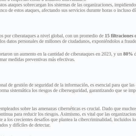
stos ataques sobrecargan los sistemas de las organizaciones, impidien
co de estos ataques, afectando sus servicios durante horas o incluso dí
os por ciberataques a nivel global, con un promedio de
15 filtraciones
 los datos personales de millones de ciudadanos, exponiéndolos a fraude
rtaron un aumento en la cantidad de ciberataques en 2023, y un
80%
d
omar medidas preventivas más efectivas.
onal de gestión de seguridad de la información, es esencial para que las
orma sistemática los riesgos de ciberseguridad, garantizando que se im
empleados sobre las amenazas cibernéticas es crucial. Dado que muchos
ntinua para reducir los riesgos. Asimismo, es vital que las organizacio
e a los crecientes desafíos que plantea la cibercriminalidad, incluidos 
dos y difíciles de detectar.